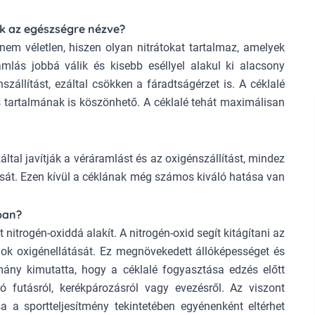
ak az egészségre nézve?
nem véletlen, hiszen olyan nitrátokat tartalmaz, amelyek
amlás jobbá válik és kisebb eséllyel alakul ki alacsony
szállítást, ezáltal csökken a fáradtságérzet is. A céklalé
tartalmának is köszönhető. A céklalé tehát maximálisan
záltal javítják a véráramlást és az oxigénszállítást, mindez
sát. Ezen kívül a céklának még számos kiváló hatása van
ában?
 nitrogén-oxiddá alakít. A nitrogén-oxid segít kitágítani az
zmok oxigénellátását. Ez megnövekedett állóképességet és
ány kimutatta, hogy a céklalé fogyasztása edzés előtt
ó futásról, kerékpározásról vagy evezésről. Az viszont
a a sportteljesítmény tekintetében egyénenként eltérhet