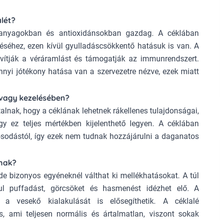
alét?
i anyagokban és antioxidánsokban gazdag. A céklában
séhez, ezen kívül gyulladáscsökkentő hatásuk is van. A
avítják a véráramlást és támogatják az immunrendszert.
nnyi jótékony hatása van a szervezetre nézve, ezek miatt
 vagy kezelésében?
lnak, hogy a céklának lehetnek rákellenes tulajdonságai,
 ez teljes mértékben kijelenthető legyen. A céklában
osodástól, így ezek nem tudnak hozzájárulni a daganatos
nak?
de bizonyos egyéneknél válthat ki mellékhatásokat. A túl
ul puffadást, görcsöket és hasmenést idézhet elő. A
a vesekő kialakulását is elősegíthetik. A céklalé
is, ami teljesen normális és ártalmatlan, viszont sokak