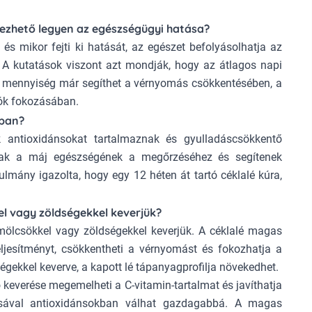
érezhető legyen az egészségügyi hatása?
és mikor fejti ki hatását, az egészet befolyásolhatja az
s. A kutatások viszont azt mondják, hogy az átlagos napi
 a mennyiség már segíthet a vérnyomás csökkentésében, a
ciók fokozásában.
ában?
k antioxidánsokat tartalmaznak és gyulladáscsökkentő
lnak a máj egészségének a megőrzéséhez és segítenek
lmány igazolta, hogy egy 12 héten át tartó céklalé kúra,
el vagy zöldségekkel keverjük?
mölcsökkel vagy zöldségekkel keverjük. A céklalé magas
teljesítményt, csökkentheti a vérnyomást és fokozhatja a
gekkel keverve, a kapott lé tápanyagprofilja növekedhet.
 keverése megemelheti a C-vitamin-tartalmat és javíthatja
sával antioxidánsokban válhat gazdagabbá. A magas