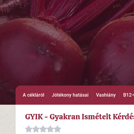
A cékláról
Jótékony hatásai
Vashiány
B12-
GYIK - Gyakran Ismételt Kérdés