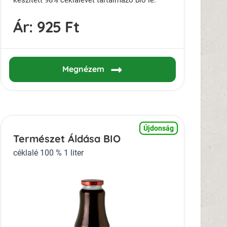
Ár:
925 Ft
Megnézem
Újdonság
Természet Áldása BIO
céklalé 100 % 1 liter