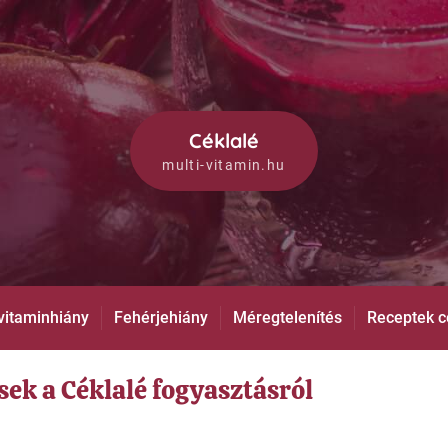
Céklalé
multi-vitamin.hu
vitaminhiány
Fehérjehiány
Méregtelenítés
Receptek c
ek a Céklalé fogyasztásról