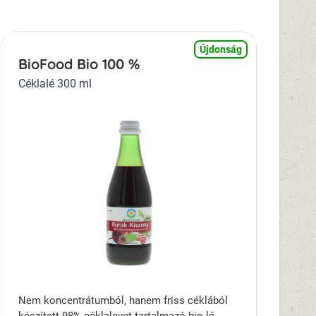
Újdonság
BioFood Bio 100 %
Céklalé 300 ml
Nem koncentrátumból, hanem friss céklából
készített 98% céklalevet tartalmazó bio lé.