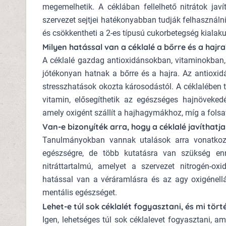
megemelhetik. A céklában fellelhető nitrátok javí
szervezet sejtjei hatékonyabban tudják felhasználni
és csökkentheti a 2-es típusú cukorbetegség kialak
Milyen hatással van a céklalé a bőrre és a hajra
A céklalé gazdag antioxidánsokban, vitaminokba
jótékonyan hatnak a bőrre és a hajra. Az antioxi
stresszhatások okozta károsodástól. A céklalében t
vitamin, elősegíthetik az egészséges hajnöveked
amely oxigént szállít a hajhagymákhoz, míg a folsav
Van-e bizonyíték arra, hogy a céklalé javíthatj
Tanulmányokban vannak utalások arra vonatkozó
egészségre, de több kutatásra van szükség en
nitráttartalmú, amelyet a szervezet nitrogén-oxi
hatással van a véráramlásra és az agy oxigénellát
mentális egészséget.
Lehet-e túl sok céklalét fogyasztani, és mi tört
Igen, lehetséges túl sok céklalevet fogyasztani, a