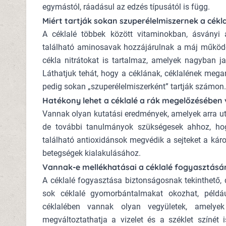
egymástól, ráadásul az edzés típusától is függ.
Miért tartják sokan szuperélelmiszernek a cékl
A céklalé többek között vitaminokban, ásvány
található aminosavak hozzájárulnak a máj működé
cékla nitrátokat is tartalmaz, amelyek nagyban j
Láthatjuk tehát, hogy a céklának, céklalének mega
pedig sokan „szuperélelmiszerként” tartják számon.
Hatékony lehet a céklalé a rák megelőzésében
Vannak olyan kutatási eredmények, amelyek arra uta
de további tanulmányok szükségesek ahhoz, hogy
található antioxidánsok megvédik a sejteket a kár
betegségek kialakulásához.
Vannak-e mellékhatásai a céklalé fogyasztásá
A céklalé fogyasztása biztonságosnak tekinthető, 
sok céklalé gyomorbántalmakat okozhat, példá
céklalében vannak olyan vegyületek, amelyek 
megváltoztathatja a vizelet és a széklet színét 