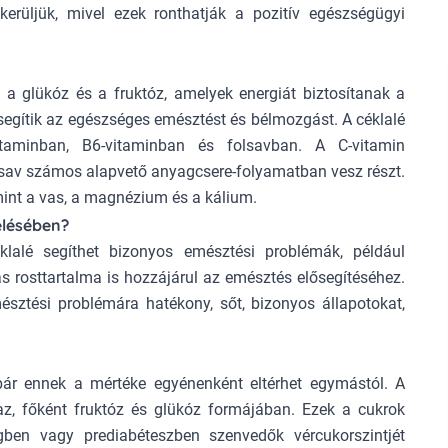
erüljük, mivel ezek ronthatják a pozitív egészségügyi
 a glükóz és a fruktóz, amelyek energiát biztosítanak a
segítik az egészséges emésztést és bélmozgást. A céklalé
taminban, B6-vitaminban és folsavban. A C-vitamin
lsav számos alapvető anyagcsere-folyamatban vesz részt.
mint a vas, a magnézium és a kálium.
elésében?
lalé segíthet bizonyos emésztési problémák, például
 rosttartalma is hozzájárul az emésztés elősegítéséhez.
sztési problémára hatékony, sőt, bizonyos állapotokat,
, bár ennek a mértéke egyénenként eltérhet egymástól. A
az, főként fruktóz és glükóz formájában. Ezek a cukrok
gben vagy prediabéteszben szenvedők vércukorszintjét