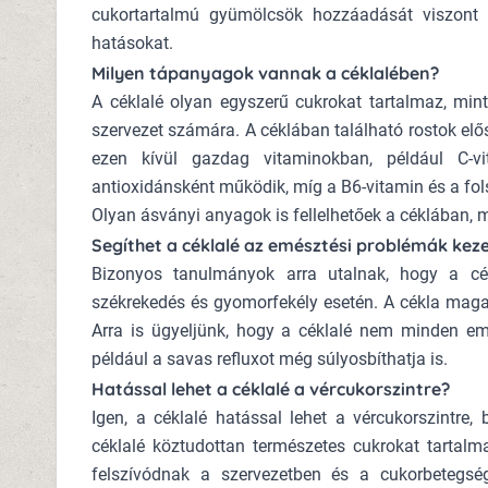
cukortartalmú gyümölcsök hozzáadását viszont k
hatásokat.
Milyen tápanyagok vannak a céklalében?
A céklalé olyan egyszerű cukrokat tartalmaz, mint
szervezet számára. A céklában található rostok elő
ezen kívül gazdag vitaminokban, például C-vi
antioxidánsként működik, míg a B6-vitamin és a fo
Olyan ásványi anyagok is fellelhetőek a céklában, 
Segíthet a céklalé az emésztési problémák kez
Bizonyos tanulmányok arra utalnak, hogy a cék
székrekedés és gyomorfekély esetén. A cékla magas
Arra is ügyeljünk, hogy a céklalé nem minden emé
például a savas refluxot még súlyosbíthatja is.
Hatással lehet a céklalé a vércukorszintre?
Igen, a céklalé hatással lehet a vércukorszintre
céklalé köztudottan természetes cukrokat tartalm
felszívódnak a szervezetben és a cukorbetegsé