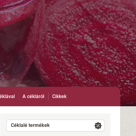
éklával
A cékláról
Cikkek
Céklalé termékek