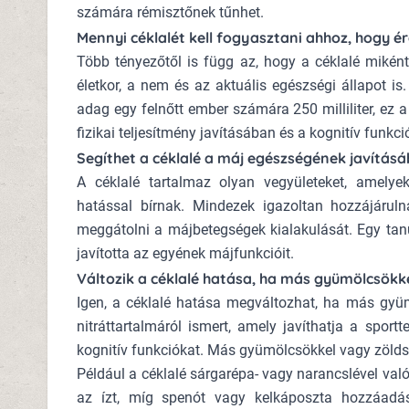
számára rémisztőnek tűnhet.
Mennyi céklalét kell fogyasztani ahhoz, hogy 
Több tényezőtől is függ az, hogy a céklalé miként 
életkor, a nem és az aktuális egészségi állapot i
adag egy felnőtt ember számára 250 milliliter, ez
fizikai teljesítmény javításában és a kognitív funk
Segíthet a céklalé a máj egészségének javítás
A céklalé tartalmaz olyan vegyületeket, amelye
hatással bírnak. Mindezek igazoltan hozzájáru
meggátolni a májbetegségek kialakulását. Egy tanu
javította az egyének májfunkcióit.
Változik a céklalé hatása, ha más gyümölcsökk
Igen, a céklalé hatása megváltozhat, ha más gyü
nitráttartalmáról ismert, amely javíthatja a sport
kognitív funkciókat. Más gyümölcsökkel vagy zöldsé
Például a céklalé sárgarépa- vagy narancslével való
az ízt, míg spenót vagy kelkáposzta hozzáadá