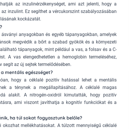
thatják az inzulinérzékenységet, ami azt jelenti, hogy a
 az inzulint. Ez segíthet a vércukorszint szabályozásában
ulásának kockázatát.
?
n, ásványi anyagokban és egyéb tápanyagokban, amelyek
dánsok megvédik a bőrt a szabad gyökök és a környezeti
alálható tápanyagok, mint például a vas, a folsav és a C-
ést. A vas elengedhetetlen a hemoglobin termeléséhez,
 segít az új sejtek termelődésében.
a a mentális egészséget?
an, hogy a céklalé pozitív hatással lehet a mentális
nek a ténynek a megállapításához. A céklalé magas
ddá alakít. A nitrogén-oxidról kimutatták, hogy pozitív
ásra, ami viszont javíthatja a kognitív funkciókat és a
énik, ha túl sokat fogyasztunk belőle?
mi okozhat mellékhatásokat. A túlzott mennyiségű céklalé