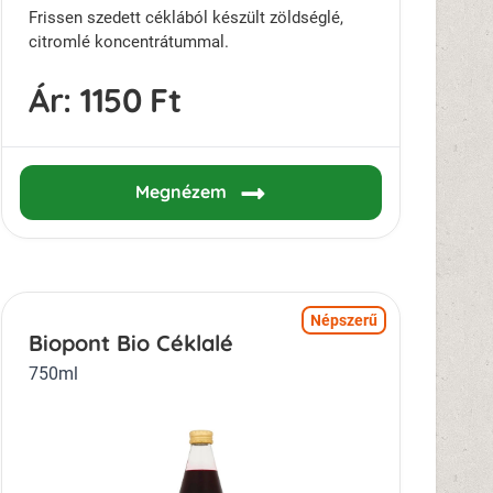
Frissen szedett céklából készült zöldséglé,
citromlé koncentrátummal.
Ár:
1150 Ft
Megnézem
Népszerű
Biopont Bio Céklalé
750ml